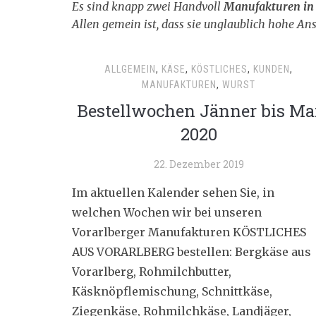
Es sind knapp zwei Handvoll
Manufakturen in 
Allen gemein ist, dass sie unglaublich hohe An
ALLGEMEIN
,
KÄSE
,
KÖSTLICHES
,
KUNDEN
,
MANUFAKTUREN
,
WURST
Bestellwochen Jänner bis Ma
2020
22. Dezember 2019
Im aktuellen Kalender sehen Sie, in
welchen Wochen wir bei unseren
Vorarlberger Manufakturen KÖSTLICHES
AUS VORARLBERG bestellen: Bergkäse aus
Vorarlberg, Rohmilchbutter,
Käsknöpflemischung, Schnittkäse,
Ziegenkäse, Rohmilchkäse, Landjäger,