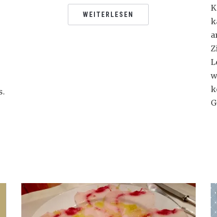
K
WEITERLESEN
k
a
Z
L
w
k
s.
G