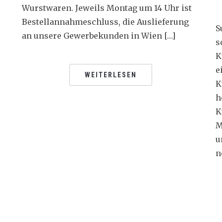
Wurstwaren. Jeweils Montag um 14 Uhr ist
Bestellannahmeschluss, die Auslieferung
s
S
an unsere Gewerbekunden in Wien […]
s
K
e
WEITERLESEN
K
h
K
M
u
n