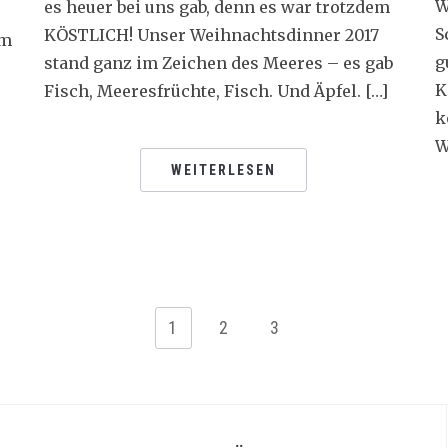
W
es heuer bei uns gab, denn es war trotzdem
S
KÖSTLICH! Unser Weihnachtsdinner 2017
im
g
stand ganz im Zeichen des Meeres – es gab
K
Fisch, Meeresfrüchte, Fisch. Und Äpfel. […]
k
W
WEITERLESEN
1
2
3