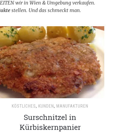
HKEITEN wir in Wien & Umgebung verkaufen.
dukte
stellen. Und das schmeckt man.
KÖSTLICHES
,
KUNDEN
,
MANUFAKTUREN
Surschnitzel in
Kürbiskernpanier