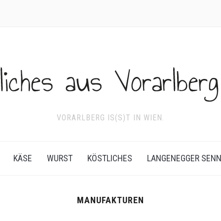
VORARLBERG IS(S)T IN WIEN.
KÄSE
WURST
KÖSTLICHES
LANGENEGGER SEN
MANUFAKTUREN