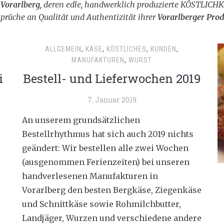
Vorarlberg
, deren edle, handwerklich produzierte KÖSTLIC
sprüche an Qualität und Authentizität ihrer
Vorarlberger Pro
ALLGEMEIN
,
KÄSE
,
KÖSTLICHES
,
KUNDEN
,
MANUFAKTUREN
,
WURST
i
Bestell- und Lieferwochen 2019
7. Januar 2019
An unserem grundsätzlichen
Bestellrhythmus hat sich auch 2019 nichts
geändert: Wir bestellen alle zwei Wochen
(ausgenommen Ferienzeiten) bei unseren
handverlesenen Manufakturen in
Vorarlberg den besten Bergkäse, Ziegenkäse
und Schnittkäse sowie Rohmilchbutter,
Landjäger, Wurzen und verschiedene andere