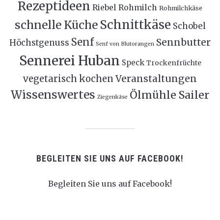
Rezeptideen
Riebel
Rohmilch
Rohmilchkäse
Schnittkäse
schnelle Küche
Schobel
Senf
Sennbutter
Höchstgenuss
Senf von Blutorangen
Sennerei Huban
Speck
Trockenfrüchte
Veranstaltungen
vegetarisch kochen
Wissenswertes
Ölmühle Sailer
Ziegenkäse
BEGLEITEN SIE UNS AUF FACEBOOK!
Begleiten Sie uns auf Facebook!