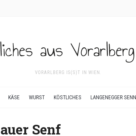
VORARLBERG IS(S)T IN WIEN.
KÄSE
WURST
KÖSTLICHES
LANGENEGGER SEN
auer Senf