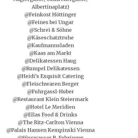
Albertinaplatz)
@Feinkost Höttinger
@Feines bei Ungar
@Schrei & Söhne
@Käseschatztruhe
@Kaufmannsladen
@Kaas am Markt
@Delikatessen Haug
@Rumpel Delikatessen
@Heidi’s Exquisit Catering
@Fleischwaren Berger
@Fuhrgassl-Huber
@Restaurant Klein Steiermark
@Hotel Le Meridien
@Ellas Food & Drinks
@The Ritz-Carlton Vienna
@Palais Hansen Kempinski Vienna
@Süsswasser B. Fehringer