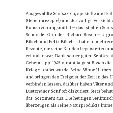
Ausgewählte Senfsaaten, spezielle und t
(Geheimrezepte!) und der völlige Verzicht
Konservierungsmittel – das ist allen Senf
Schon der Gründer Richard Bösch – Urgro
Bösch
und
Felix Bösch
– hatte in mehrere
Rezepte, die seine Kunden begeisterten und 
erfunden war. Dank seiner guten Senfkrea
Geheimtipp. 1945 nimmt August Bösch die Z
Krieg zerstört wurde. Seine Söhne Herbert
und bringen den Freigeist der Zeit in das
verbinden lassen, darüber haben Väter un
Lustenauer Senf
oft diskutiert. Stets beh
das Sortiment aus. Die heutigen Senfmisc
überzeugen als reine Naturprodukte immer 