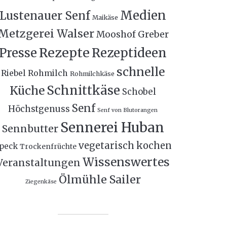
Medien
Lustenauer Senf
Maikäse
Metzgerei Walser
Mooshof Greber
Rezepte
Presse
Rezeptideen
schnelle
Riebel
Rohmilch
Rohmilchkäse
Schnittkäse
Küche
Schobel
Senf
Höchstgenuss
Senf von Blutorangen
Sennerei Huban
Sennbutter
vegetarisch kochen
peck
Trockenfrüchte
Wissenswertes
Veranstaltungen
Ölmühle Sailer
Ziegenkäse