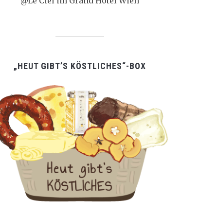
@Le Ciel im Grand Hotel Wien
„HEUT GIBT’S KÖSTLICHES“-BOX