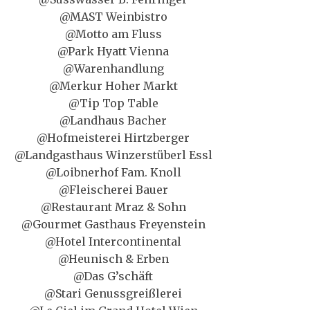
@MAST Weinbistro
@Motto am Fluss
@Park Hyatt Vienna
@Warenhandlung
@Merkur Hoher Markt
@Tip Top Table
@Landhaus Bacher
@Hofmeisterei Hirtzberger
@Landgasthaus Winzerstüberl Essl
@Loibnerhof Fam. Knoll
@Fleischerei Bauer
@Restaurant Mraz & Sohn
@Gourmet Gasthaus Freyenstein
@Hotel Intercontinental
@Heunisch & Erben
@Das G’schäft
@Stari Genussgreißlerei