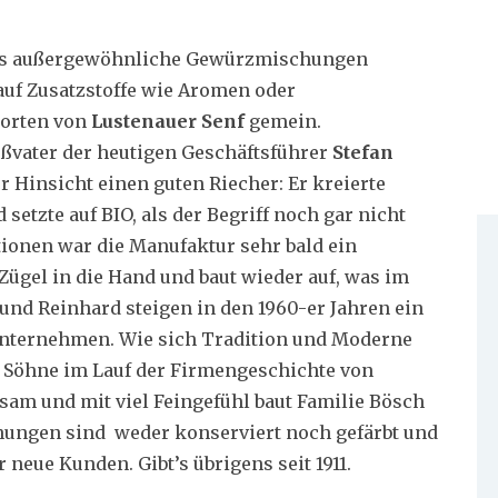
eils außergewöhnliche Gewürzmischungen
 auf Zusatzstoffe wie Aromen oder
sorten von
Lustenauer Senf
gemein.
ßvater der heutigen Geschäftsführer
Stefan
r Hinsicht einen guten Riecher: Er kreierte
setzte auf BIO, als der Begriff noch gar nicht
tionen war die Manufaktur sehr bald ein
ügel in die Hand und baut wieder auf, was im
 und Reinhard steigen in den 1960-er Jahren ein
 Unternehmen. Wie sich Tradition und Moderne
d Söhne im Lauf der Firmengeschichte von
utsam und mit viel Feingefühl baut Familie Bösch
hungen sind weder konserviert noch gefärbt und
neue Kunden. Gibt’s übrigens seit 1911.