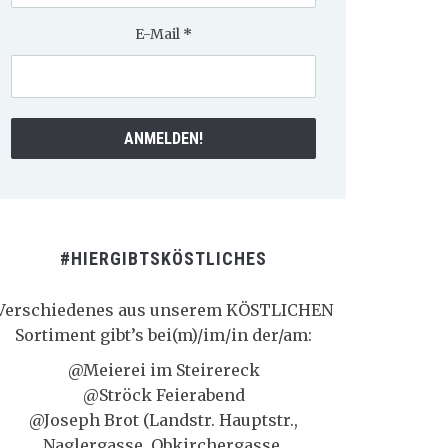
E-Mail
*
#HIERGIBTSKÖSTLICHES
Verschiedenes aus unserem KÖSTLICHEN
Sortiment gibt’s bei(m)/im/in der/am:
@Meierei im Steirereck
@Ströck Feierabend
@Joseph Brot (Landstr. Hauptstr.,
Naglergasse, Obkirchergasse,