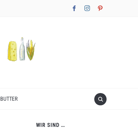
facebook
instagram
pinterest
NBUTTER
WIR SIND …