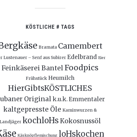
KÖSTLICHE # TAGS
Bergkäse
Camembert
Bramata
Edelbrand
r Lustenauer – Senf aus Subirer
Eier
Foodpics
Feinkäserei Bantel
Heumilch
Frühstück
HierGibtsKÖSTLICHES
ubaner Original
k.u.k. Emmentaler
kaltgepresste Öle
Kaminwurzen &
kochloHs
Kokosnussöl
Landjäger
Käse
loHskochen
Käsknöpflemischung