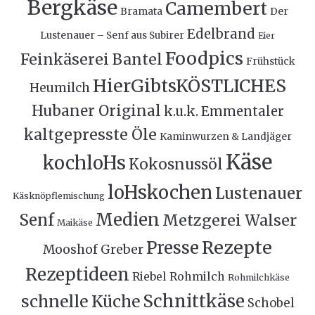
Bergkäse
Camembert
Bramata
Der
Edelbrand
Lustenauer – Senf aus Subirer
Eier
Foodpics
Feinkäserei Bantel
Frühstück
HierGibtsKÖSTLICHES
Heumilch
Hubaner Original
k.u.k. Emmentaler
kaltgepresste Öle
Kaminwurzen & Landjäger
Käse
kochloHs
Kokosnussöl
loHskochen
Lustenauer
Käsknöpflemischung
Medien
Senf
Metzgerei Walser
Maikäse
Rezepte
Presse
Mooshof Greber
Rezeptideen
Riebel
Rohmilch
Rohmilchkäse
Schnittkäse
schnelle Küche
Schobel