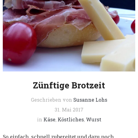
Zünftige Brotzeit
Geschrieben von
Susanne Lohs
31. Mai 2017
in
Käse
,
Köstliches
,
Wurst
So einfach, schnell zubereitet und dazu noch