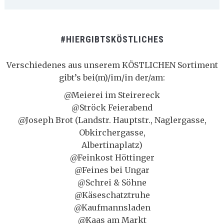
#HIERGIBTSKÖSTLICHES
Verschiedenes aus unserem KÖSTLICHEN Sortiment
gibt’s bei(m)/im/in der/am:
@Meierei im Steirereck
@Ströck Feierabend
@Joseph Brot (Landstr. Hauptstr., Naglergasse,
Obkirchergasse,
Albertinaplatz)
@Feinkost Höttinger
@Feines bei Ungar
@Schrei & Söhne
@Käseschatztruhe
@Kaufmannsladen
@Kaas am Markt