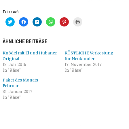
Teilen auf:
Klick,
Klick,
Klick,
Klicken,
Klick,
Klicken
um
um
um
um
um
zum
über
auf
auf
auf
auf
Ausdrucken
Twitter
Facebook
LinkedIn
WhatsApp
Pinterest
(Wird
zu
zu
zu
zu
zu
in
teilen
teilen
teilen
teilen
teilen
neuem
ÄHNLICHE BEITRÄGE
(Wird
(Wird
(Wird
(Wird
(Wird
Fenster
in
in
in
in
in
geöffnet)
neuem
neuem
neuem
neuem
neuem
Fenster
Fenster
Fenster
Fenster
Fenster
Knödel mit Ei und Hubaner
KÖSTLICHE Verkostung
geöffnet)
geöffnet)
geöffnet)
geöffnet)
geöffnet)
Original
für Neukunden
18. Juli 2016
17. November 2017
In "Käse"
In "Käse"
Paket des Monats –
Februar
31. Januar 2017
In "Käse"