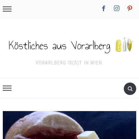
facebook
instagram
pinterest
VORARLBERG IS(S)T IN WIEN.