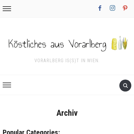
facebook
instagram
pinterest
VORARLBERG IS(S)T IN WIEN.
Archiv
Popular Categories: