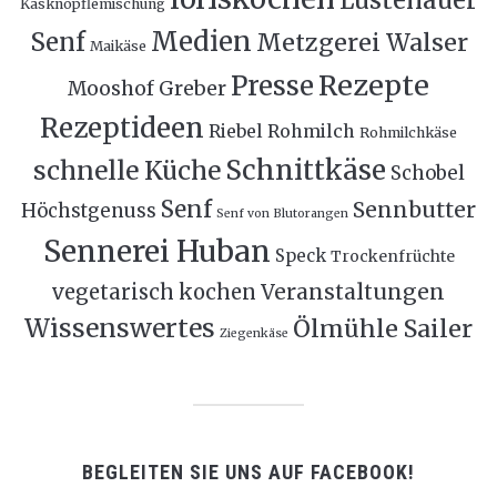
Käsknöpflemischung
Medien
Senf
Metzgerei Walser
Maikäse
Rezepte
Presse
Mooshof Greber
Rezeptideen
Riebel
Rohmilch
Rohmilchkäse
Schnittkäse
schnelle Küche
Schobel
Senf
Sennbutter
Höchstgenuss
Senf von Blutorangen
Sennerei Huban
Speck
Trockenfrüchte
Veranstaltungen
vegetarisch kochen
Wissenswertes
Ölmühle Sailer
Ziegenkäse
BEGLEITEN SIE UNS AUF FACEBOOK!