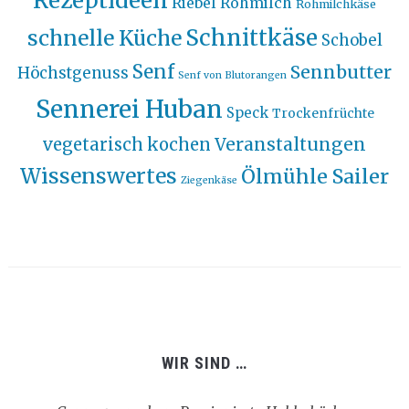
Rezeptideen
Riebel
Rohmilch
Rohmilchkäse
Schnittkäse
schnelle Küche
Schobel
Senf
Sennbutter
Höchstgenuss
Senf von Blutorangen
Sennerei Huban
Speck
Trockenfrüchte
Veranstaltungen
vegetarisch kochen
Wissenswertes
Ölmühle Sailer
Ziegenkäse
WIR SIND …