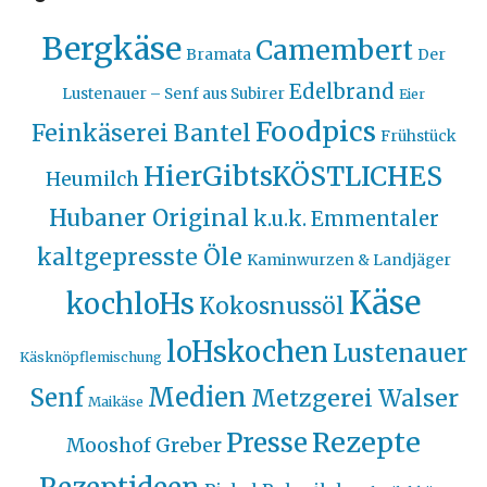
Bergkäse
Camembert
Bramata
Der
Edelbrand
Lustenauer – Senf aus Subirer
Eier
Foodpics
Feinkäserei Bantel
Frühstück
HierGibtsKÖSTLICHES
Heumilch
Hubaner Original
k.u.k. Emmentaler
kaltgepresste Öle
Kaminwurzen & Landjäger
Käse
kochloHs
Kokosnussöl
loHskochen
Lustenauer
Käsknöpflemischung
Medien
Senf
Metzgerei Walser
Maikäse
Rezepte
Presse
Mooshof Greber