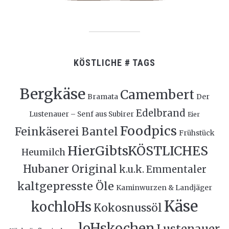
KÖSTLICHE # TAGS
Bergkäse
Camembert
Bramata
Der
Edelbrand
Lustenauer – Senf aus Subirer
Eier
Foodpics
Feinkäserei Bantel
Frühstück
HierGibtsKÖSTLICHES
Heumilch
Hubaner Original
k.u.k. Emmentaler
kaltgepresste Öle
Kaminwurzen & Landjäger
Käse
kochloHs
Kokosnussöl
loHskochen
Lustenauer