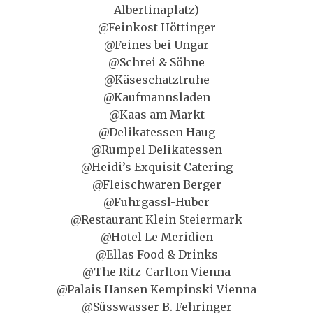
Albertinaplatz)
@Feinkost Höttinger
@Feines bei Ungar
@Schrei & Söhne
@Käseschatztruhe
@Kaufmannsladen
@Kaas am Markt
@Delikatessen Haug
@Rumpel Delikatessen
@Heidi’s Exquisit Catering
@Fleischwaren Berger
@Fuhrgassl-Huber
@Restaurant Klein Steiermark
@Hotel Le Meridien
@Ellas Food & Drinks
@The Ritz-Carlton Vienna
@Palais Hansen Kempinski Vienna
@Süsswasser B. Fehringer