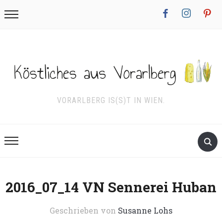
facebook
instagram
pinterest
VORARLBERG IS(S)T IN WIEN.
2016_07_14 VN Sennerei Huban
Geschrieben von
Susanne Lohs