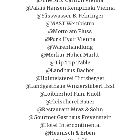
@The Ritz-Carlton Vienna
@Palais Hansen Kempinski Vienna
@Süsswasser B. Fehringer
@MAST Weinbistro
@Motto am Fluss
@Park Hyatt Vienna
@Warenhandlung
@Merkur Hoher Markt
@Tip Top Table
@Landhaus Bacher
@Hofmeisterei Hirtzberger
@Landgasthaus Winzerstüberl Essl
@Loibnerhof Fam. Knoll
@Fleischerei Bauer
@Restaurant Mraz & Sohn
@Gourmet Gasthaus Freyenstein
@Hotel Intercontinental
@Heunisch & Erben