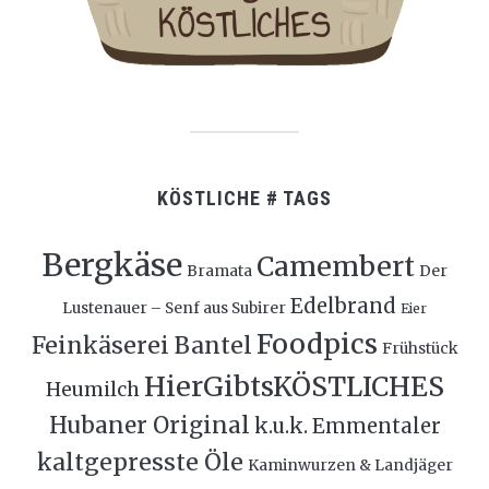
KÖSTLICHE # TAGS
Bergkäse
Camembert
Bramata
Der
Edelbrand
Lustenauer – Senf aus Subirer
Eier
Foodpics
Feinkäserei Bantel
Frühstück
HierGibtsKÖSTLICHES
Heumilch
Hubaner Original
k.u.k. Emmentaler
kaltgepresste Öle
Kaminwurzen & Landjäger