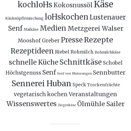
Käse
kochloHs
Kokosnussöl
loHskochen
Lustenauer
Käsknöpflemischung
Medien
Senf
Metzgerei Walser
Maikäse
Rezepte
Presse
Mooshof Greber
Rezeptideen
Riebel
Rohmilch
Rohmilchkäse
Schnittkäse
schnelle Küche
Schobel
Senf
Sennbutter
Höchstgenuss
Senf von Blutorangen
Sennerei Huban
Speck
Trockenfrüchte
Veranstaltungen
vegetarisch kochen
Wissenswertes
Ölmühle Sailer
Ziegenkäse