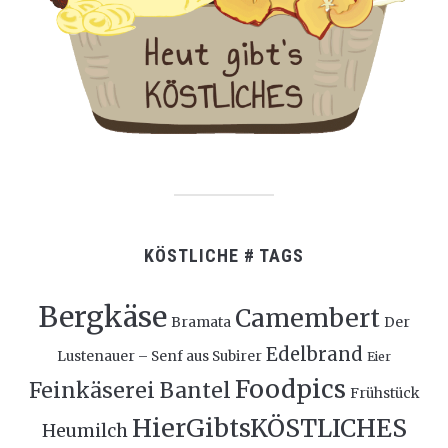
KÖSTLICHE # TAGS
Bergkäse
Camembert
Bramata
Der
Edelbrand
Lustenauer – Senf aus Subirer
Eier
Foodpics
Feinkäserei Bantel
Frühstück
HierGibtsKÖSTLICHES
Heumilch