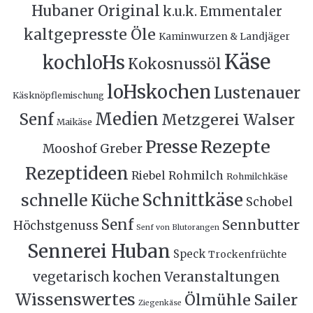
Hubaner Original
k.u.k. Emmentaler
kaltgepresste Öle
Kaminwurzen & Landjäger
Käse
kochloHs
Kokosnussöl
loHskochen
Lustenauer
Käsknöpflemischung
Medien
Senf
Metzgerei Walser
Maikäse
Rezepte
Presse
Mooshof Greber
Rezeptideen
Riebel
Rohmilch
Rohmilchkäse
Schnittkäse
schnelle Küche
Schobel
Senf
Sennbutter
Höchstgenuss
Senf von Blutorangen
Sennerei Huban
Speck
Trockenfrüchte
Veranstaltungen
vegetarisch kochen
Wissenswertes
Ölmühle Sailer
Ziegenkäse