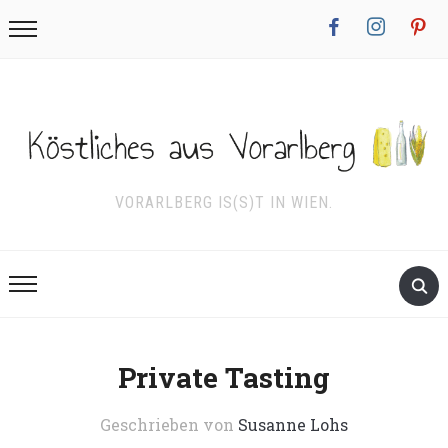
facebook
instagram
pinterest
VORARLBERG IS(S)T IN WIEN.
Private Tasting
Geschrieben von
Susanne Lohs