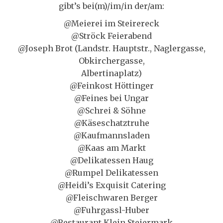
gibt’s bei(m)/im/in der/am:
@Meierei im Steirereck
@Ströck Feierabend
@Joseph Brot (Landstr. Hauptstr., Naglergasse,
Obkirchergasse,
Albertinaplatz)
@Feinkost Höttinger
@Feines bei Ungar
@Schrei & Söhne
@Käseschatztruhe
@Kaufmannsladen
@Kaas am Markt
@Delikatessen Haug
@Rumpel Delikatessen
@Heidi’s Exquisit Catering
@Fleischwaren Berger
@Fuhrgassl-Huber
@Restaurant Klein Steiermark