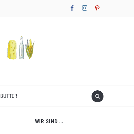
facebook
instagram
pinterest
NBUTTER
WIR SIND …