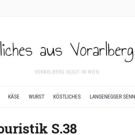
VORARLBERG IS(S)T IN WIEN.
KÄSE
WURST
KÖSTLICHES
LANGENEGGER SEN
ouristik S.38