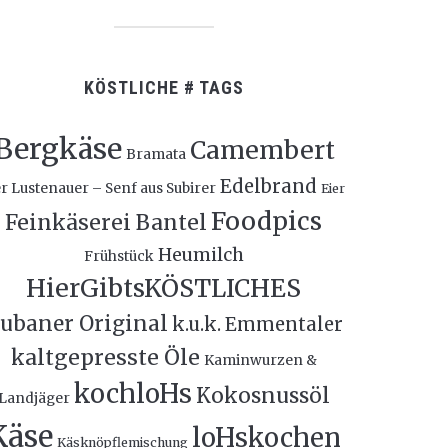
KÖSTLICHE # TAGS
Bergkäse
Camembert
Bramata
Edelbrand
r Lustenauer – Senf aus Subirer
Eier
Foodpics
Feinkäserei Bantel
Heumilch
Frühstück
HierGibtsKÖSTLICHES
ubaner Original
k.u.k. Emmentaler
kaltgepresste Öle
Kaminwurzen &
kochloHs
Kokosnussöl
Landjäger
Käse
loHskochen
Käsknöpflemischung