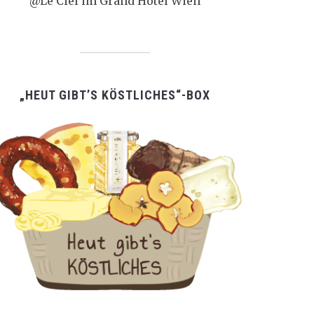
@Le Ciel im Grand Hotel Wien
„HEUT GIBT’S KÖSTLICHES“-BOX