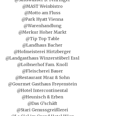
@MAST Weinbistro
@Motto am Fluss
@Park Hyatt Vienna
@Warenhandlung
@Merkur Hoher Markt
@Tip Top Table
@Landhaus Bacher
@Hofmeisterei Hirtzberger
@Landgasthaus Winzerstüberl Essl
@Loibnerhof Fam. Knoll
@Fleischerei Bauer
@Restaurant Mraz & Sohn
@Gourmet Gasthaus Freyenstein
@Hotel Intercontinental
@Heunisch & Erben
@Das G’schäft
@Stari Genussgreißlerei