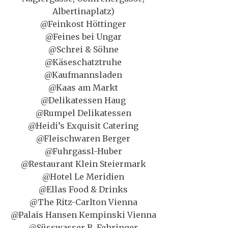
Albertinaplatz)
@Feinkost Höttinger
@Feines bei Ungar
@Schrei & Söhne
@Käseschatztruhe
@Kaufmannsladen
@Kaas am Markt
@Delikatessen Haug
@Rumpel Delikatessen
@Heidi’s Exquisit Catering
@Fleischwaren Berger
@Fuhrgassl-Huber
@Restaurant Klein Steiermark
@Hotel Le Meridien
@Ellas Food & Drinks
@The Ritz-Carlton Vienna
@Palais Hansen Kempinski Vienna
@Süsswasser B. Fehringer