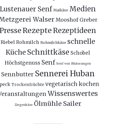
Medien
Lustenauer Senf
Maikäse
Metzgerei Walser
Mooshof Greber
Rezepte
Presse
Rezeptideen
schnelle
Riebel
Rohmilch
Rohmilchkäse
Schnittkäse
Küche
Schobel
Senf
Höchstgenuss
Senf von Blutorangen
Sennerei Huban
Sennbutter
vegetarisch kochen
peck
Trockenfrüchte
Wissenswertes
Veranstaltungen
Ölmühle Sailer
Ziegenkäse