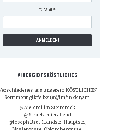
E-Mail
*
#HIERGIBTSKÖSTLICHES
Verschiedenes aus unserem KÖSTLICHEN
Sortiment gibt’s bei(m)/im/in der/am:
@Meierei im Steirereck
@Ströck Feierabend
@Joseph Brot (Landstr. Hauptstr.,
Naglergasse, Obkirchergasse,