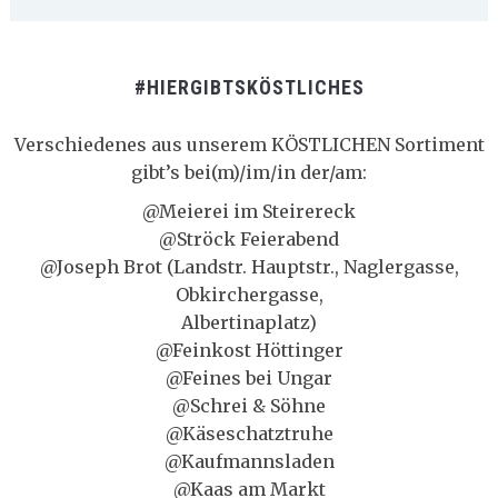
#HIERGIBTSKÖSTLICHES
Verschiedenes aus unserem KÖSTLICHEN Sortiment
gibt’s bei(m)/im/in der/am:
@Meierei im Steirereck
@Ströck Feierabend
@Joseph Brot (Landstr. Hauptstr., Naglergasse,
Obkirchergasse,
Albertinaplatz)
@Feinkost Höttinger
@Feines bei Ungar
@Schrei & Söhne
@Käseschatztruhe
@Kaufmannsladen
@Kaas am Markt