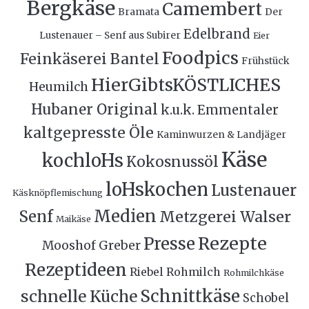
Bergkäse
Camembert
Bramata
Der
Edelbrand
Lustenauer – Senf aus Subirer
Eier
Foodpics
Feinkäserei Bantel
Frühstück
HierGibtsKÖSTLICHES
Heumilch
Hubaner Original
k.u.k. Emmentaler
kaltgepresste Öle
Kaminwurzen & Landjäger
Käse
kochloHs
Kokosnussöl
loHskochen
Lustenauer
Käsknöpflemischung
Medien
Senf
Metzgerei Walser
Maikäse
Rezepte
Presse
Mooshof Greber
Rezeptideen
Riebel
Rohmilch
Rohmilchkäse
Schnittkäse
schnelle Küche
Schobel