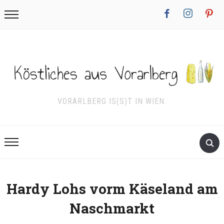
facebook
instagram
pinterest
VORARLBERG IS(S)T IN WIEN.
Hardy Lohs vorm Käseland am
Naschmarkt