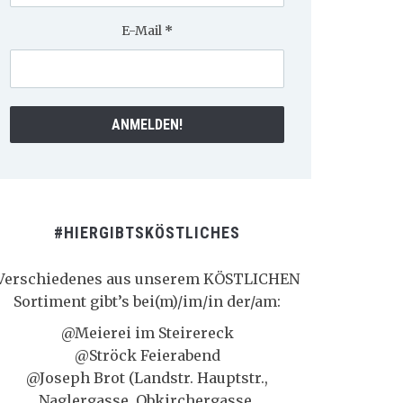
E-Mail
*
#HIERGIBTSKÖSTLICHES
Verschiedenes aus unserem KÖSTLICHEN
Sortiment gibt’s bei(m)/im/in der/am:
@Meierei im Steirereck
@Ströck Feierabend
@Joseph Brot (Landstr. Hauptstr.,
Naglergasse, Obkirchergasse,