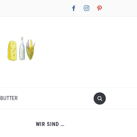
facebook
instagram
pinterest
NBUTTER
WIR SIND …