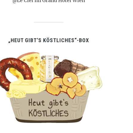
@Le Ciel im Grand Hotel Wien
„HEUT GIBT’S KÖSTLICHES“-BOX