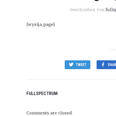
Geschrieben von
full
[wysija_page]
TWEET
SHAR
FULLSPECTRUM
Comments are closed.