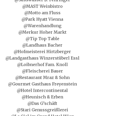
@MAST Weinbistro
@Motto am Fluss
@Park Hyatt Vienna
@Warenhandlung
@Merkur Hoher Markt
@Tip Top Table
@Landhaus Bacher
@Hofmeisterei Hirtzberger
@Landgasthaus Winzerstüberl Essl
@Loibnerhof Fam. Knoll
@Fleischerei Bauer
@Restaurant Mraz & Sohn
@Gourmet Gasthaus Freyenstein
@Hotel Intercontinental
@Heunisch & Erben
@Das G’schäft
@Stari Genussgreißlerei