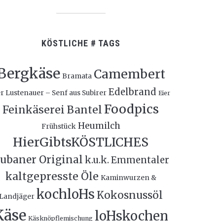
KÖSTLICHE # TAGS
Bergkäse
Camembert
Bramata
Edelbrand
r Lustenauer – Senf aus Subirer
Eier
Foodpics
Feinkäserei Bantel
Heumilch
Frühstück
HierGibtsKÖSTLICHES
ubaner Original
k.u.k. Emmentaler
kaltgepresste Öle
Kaminwurzen &
kochloHs
Kokosnussöl
Landjäger
Käse
loHskochen
Käsknöpflemischung