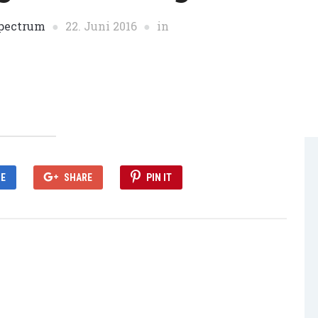
spectrum
22. Juni 2016
in
E
SHARE
PIN IT