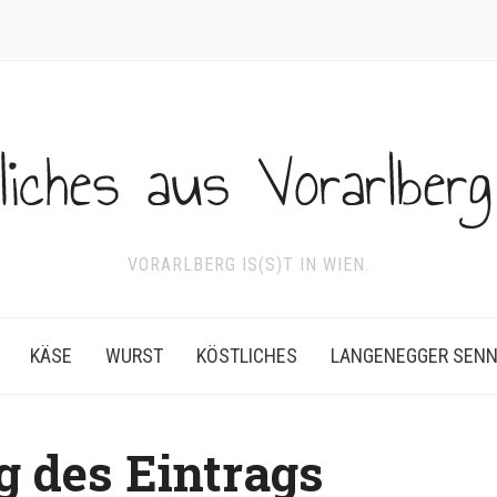
VORARLBERG IS(S)T IN WIEN.
KÄSE
WURST
KÖSTLICHES
LANGENEGGER SEN
g des Eintrags