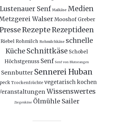
Medien
Lustenauer Senf
Maikäse
Metzgerei Walser
Mooshof Greber
Rezepte
Presse
Rezeptideen
schnelle
Riebel
Rohmilch
Rohmilchkäse
Schnittkäse
Küche
Schobel
Senf
Höchstgenuss
Senf von Blutorangen
Sennerei Huban
Sennbutter
vegetarisch kochen
peck
Trockenfrüchte
Wissenswertes
Veranstaltungen
Ölmühle Sailer
Ziegenkäse