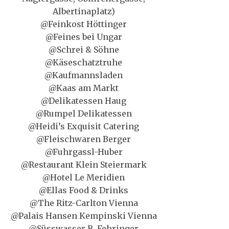
Albertinaplatz)
@Feinkost Höttinger
@Feines bei Ungar
@Schrei & Söhne
@Käseschatztruhe
@Kaufmannsladen
@Kaas am Markt
@Delikatessen Haug
@Rumpel Delikatessen
@Heidi’s Exquisit Catering
@Fleischwaren Berger
@Fuhrgassl-Huber
@Restaurant Klein Steiermark
@Hotel Le Meridien
@Ellas Food & Drinks
@The Ritz-Carlton Vienna
@Palais Hansen Kempinski Vienna
@Süsswasser B. Fehringer