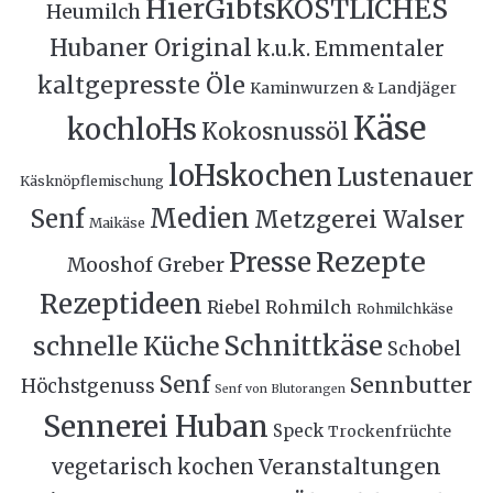
HierGibtsKÖSTLICHES
Heumilch
Hubaner Original
k.u.k. Emmentaler
kaltgepresste Öle
Kaminwurzen & Landjäger
Käse
kochloHs
Kokosnussöl
loHskochen
Lustenauer
Käsknöpflemischung
Medien
Senf
Metzgerei Walser
Maikäse
Rezepte
Presse
Mooshof Greber
Rezeptideen
Riebel
Rohmilch
Rohmilchkäse
Schnittkäse
schnelle Küche
Schobel
Senf
Sennbutter
Höchstgenuss
Senf von Blutorangen
Sennerei Huban
Speck
Trockenfrüchte
Veranstaltungen
vegetarisch kochen