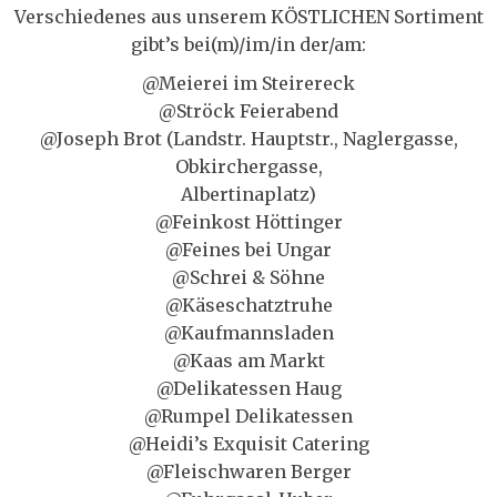
Verschiedenes aus unserem KÖSTLICHEN Sortiment
gibt’s bei(m)/im/in der/am:
@Meierei im Steirereck
@Ströck Feierabend
@Joseph Brot (Landstr. Hauptstr., Naglergasse,
Obkirchergasse,
Albertinaplatz)
@Feinkost Höttinger
@Feines bei Ungar
@Schrei & Söhne
@Käseschatztruhe
@Kaufmannsladen
@Kaas am Markt
@Delikatessen Haug
@Rumpel Delikatessen
@Heidi’s Exquisit Catering
@Fleischwaren Berger