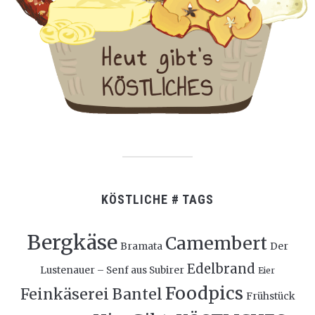
KÖSTLICHE # TAGS
Bergkäse
Camembert
Bramata
Der
Edelbrand
Lustenauer – Senf aus Subirer
Eier
Foodpics
Feinkäserei Bantel
Frühstück