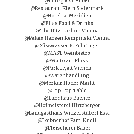
@Fuhrgassl-Huber
@Restaurant Klein Steiermark
@Hotel Le Meridien
@Ellas Food & Drinks
@The Ritz-Carlton Vienna
@Palais Hansen Kempinski Vienna
@Süsswasser B. Fehringer
@MAST Weinbistro
@Motto am Fluss
@Park Hyatt Vienna
@Warenhandlung
@Merkur Hoher Markt
@Tip Top Table
@Landhaus Bacher
@Hofmeisterei Hirtzberger
@Landgasthaus Winzerstüberl Essl
@Loibnerhof Fam. Knoll
@Fleischerei Bauer