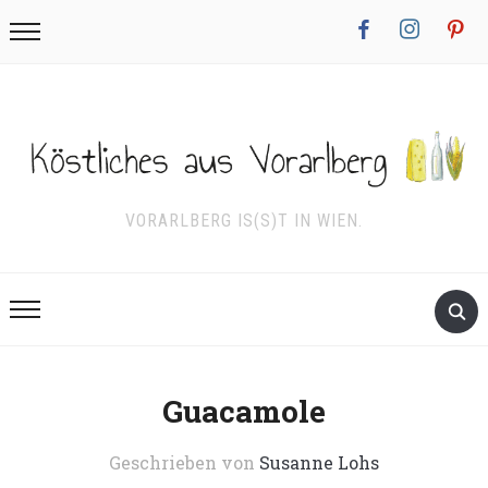
facebook
instagram
pinterest
VORARLBERG IS(S)T IN WIEN.
Guacamole
Geschrieben von
Susanne Lohs