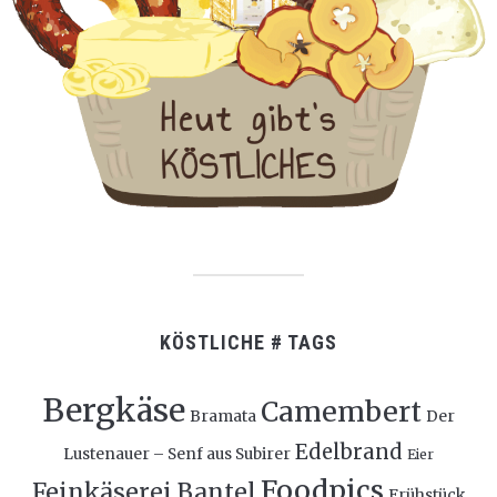
KÖSTLICHE # TAGS
Bergkäse
Camembert
Bramata
Der
Edelbrand
Lustenauer – Senf aus Subirer
Eier
Foodpics
Feinkäserei Bantel
Frühstück