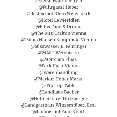
@Fleischwaren Berger
@Fuhrgassl-Huber
@Restaurant Klein Steiermark
@Hotel Le Meridien
@Ellas Food & Drinks
@The Ritz-Carlton Vienna
@Palais Hansen Kempinski Vienna
@Süsswasser B. Fehringer
@MAST Weinbistro
@Motto am Fluss
@Park Hyatt Vienna
@Warenhandlung
@Merkur Hoher Markt
@Tip Top Table
@Landhaus Bacher
@Hofmeisterei Hirtzberger
@Landgasthaus Winzerstüberl Essl
@Loibnerhof Fam. Knoll