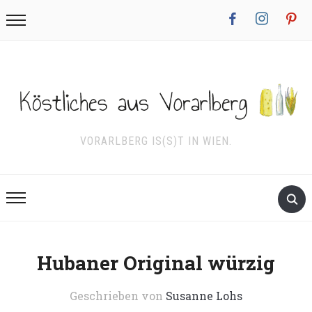
facebook
instagram
pinterest
VORARLBERG IS(S)T IN WIEN.
Hubaner Original würzig
Geschrieben von
Susanne Lohs