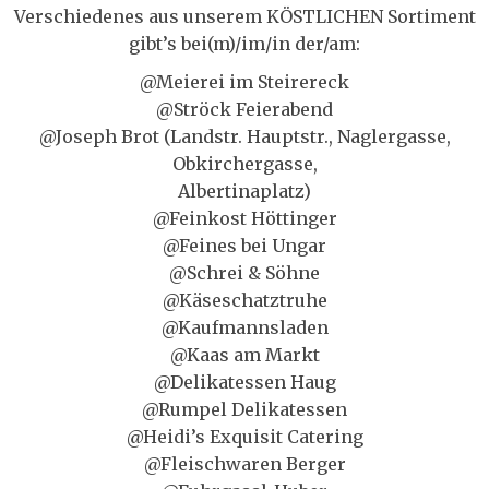
Verschiedenes aus unserem KÖSTLICHEN Sortiment
gibt’s bei(m)/im/in der/am:
@Meierei im Steirereck
@Ströck Feierabend
@Joseph Brot (Landstr. Hauptstr., Naglergasse,
Obkirchergasse,
Albertinaplatz)
@Feinkost Höttinger
@Feines bei Ungar
@Schrei & Söhne
@Käseschatztruhe
@Kaufmannsladen
@Kaas am Markt
@Delikatessen Haug
@Rumpel Delikatessen
@Heidi’s Exquisit Catering
@Fleischwaren Berger