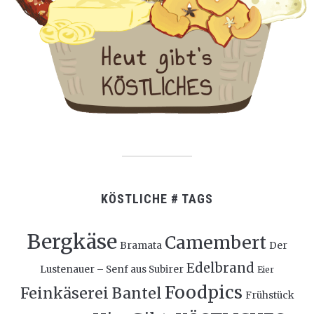
KÖSTLICHE # TAGS
Bergkäse
Camembert
Bramata
Der
Edelbrand
Lustenauer – Senf aus Subirer
Eier
Foodpics
Feinkäserei Bantel
Frühstück