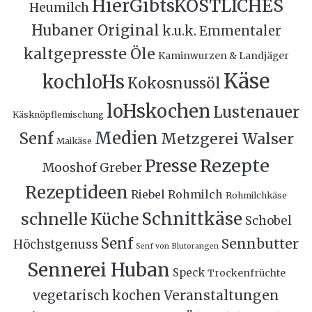
HierGibtsKÖSTLICHES
Heumilch
Hubaner Original
k.u.k. Emmentaler
kaltgepresste Öle
Kaminwurzen & Landjäger
Käse
kochloHs
Kokosnussöl
loHskochen
Lustenauer
Käsknöpflemischung
Medien
Senf
Metzgerei Walser
Maikäse
Rezepte
Presse
Mooshof Greber
Rezeptideen
Riebel
Rohmilch
Rohmilchkäse
Schnittkäse
schnelle Küche
Schobel
Senf
Sennbutter
Höchstgenuss
Senf von Blutorangen
Sennerei Huban
Speck
Trockenfrüchte
Veranstaltungen
vegetarisch kochen