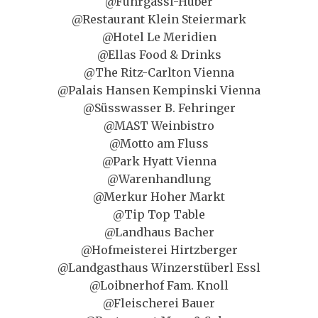
@Fuhrgassl-Huber
@Restaurant Klein Steiermark
@Hotel Le Meridien
@Ellas Food & Drinks
@The Ritz-Carlton Vienna
@Palais Hansen Kempinski Vienna
@Süsswasser B. Fehringer
@MAST Weinbistro
@Motto am Fluss
@Park Hyatt Vienna
@Warenhandlung
@Merkur Hoher Markt
@Tip Top Table
@Landhaus Bacher
@Hofmeisterei Hirtzberger
@Landgasthaus Winzerstüberl Essl
@Loibnerhof Fam. Knoll
@Fleischerei Bauer