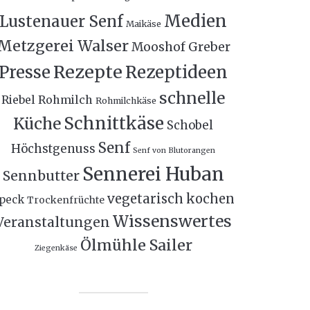
Medien
Lustenauer Senf
Maikäse
Metzgerei Walser
Mooshof Greber
Rezepte
Presse
Rezeptideen
schnelle
Riebel
Rohmilch
Rohmilchkäse
Schnittkäse
Küche
Schobel
Senf
Höchstgenuss
Senf von Blutorangen
Sennerei Huban
Sennbutter
vegetarisch kochen
peck
Trockenfrüchte
Wissenswertes
Veranstaltungen
Ölmühle Sailer
Ziegenkäse