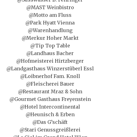
@MAST Weinbistro
@Motto am Fluss
@Park Hyatt Vienna
@Warenhandlung
@Merkur Hoher Markt
@Tip Top Table
@Landhaus Bacher
@Hofmeisterei Hirtzberger
@Landgasthaus Winzerstüberl Essl
@Loibnerhof Fam. Knoll
@Fleischerei Bauer
@Restaurant Mraz & Sohn
@Gourmet Gasthaus Freyenstein
@Hotel Intercontinental
@Heunisch & Erben
@Das G’schäft
@Stari Genussgreißlerei