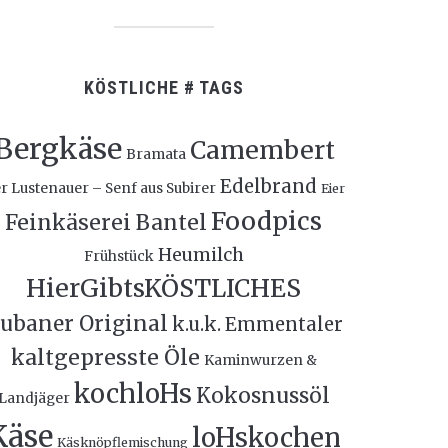
KÖSTLICHE # TAGS
Bergkäse
Camembert
Bramata
Edelbrand
r Lustenauer – Senf aus Subirer
Eier
Foodpics
Feinkäserei Bantel
Heumilch
Frühstück
HierGibtsKÖSTLICHES
ubaner Original
k.u.k. Emmentaler
kaltgepresste Öle
Kaminwurzen &
kochloHs
Kokosnussöl
Landjäger
Käse
loHskochen
Käsknöpflemischung