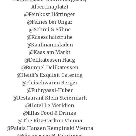
Albertinaplatz)
@Feinkost Höttinger
@Feines bei Ungar
@Schrei & Söhne
@Käseschatztruhe
@Kaufmannsladen
@Kaas am Markt
@Delikatessen Haug
@Rumpel Delikatessen
@Heidi’s Exquisit Catering
@Fleischwaren Berger
@Fuhrgassl-Huber
@Restaurant Klein Steiermark
@Hotel Le Meridien
@Ellas Food & Drinks
@The Ritz-Carlton Vienna
@Palais Hansen Kempinski Vienna
@Süsswasser B. Fehringer