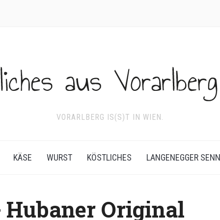
VORARLBERG IS(S)T IN WIEN.
KÄSE
WURST
KÖSTLICHES
LANGENEGGER SEN
+ Hubaner Original