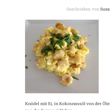
Geschrieben von
Susa
Knödel mit Ei, in Kokosnussöl von der Ölm