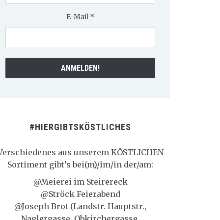
E-Mail
*
#HIERGIBTSKÖSTLICHES
Verschiedenes aus unserem KÖSTLICHEN
Sortiment gibt’s bei(m)/im/in der/am:
@Meierei im Steirereck
@Ströck Feierabend
@Joseph Brot (Landstr. Hauptstr.,
Naglergasse, Obkirchergasse,