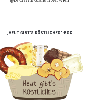
@Le Ciel im Grand Hotel Wien
„HEUT GIBT’S KÖSTLICHES“-BOX