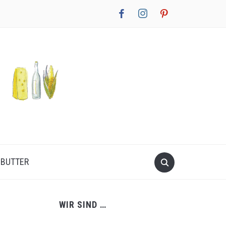
facebook
instagram
pinterest
NBUTTER
WIR SIND …