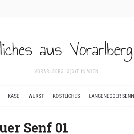
VORARLBERG IS(S)T IN WIEN.
KÄSE
WURST
KÖSTLICHES
LANGENEGGER SEN
uer Senf 01