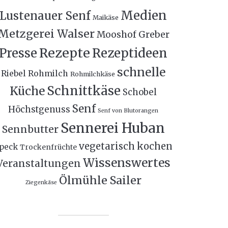
Medien
Lustenauer Senf
Maikäse
Metzgerei Walser
Mooshof Greber
Rezepte
Presse
Rezeptideen
schnelle
Riebel
Rohmilch
Rohmilchkäse
Schnittkäse
Küche
Schobel
Senf
Höchstgenuss
Senf von Blutorangen
Sennerei Huban
Sennbutter
vegetarisch kochen
peck
Trockenfrüchte
Wissenswertes
Veranstaltungen
Ölmühle Sailer
Ziegenkäse