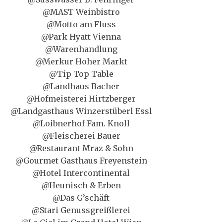
@MAST Weinbistro
@Motto am Fluss
@Park Hyatt Vienna
@Warenhandlung
@Merkur Hoher Markt
@Tip Top Table
@Landhaus Bacher
@Hofmeisterei Hirtzberger
@Landgasthaus Winzerstüberl Essl
@Loibnerhof Fam. Knoll
@Fleischerei Bauer
@Restaurant Mraz & Sohn
@Gourmet Gasthaus Freyenstein
@Hotel Intercontinental
@Heunisch & Erben
@Das G’schäft
@Stari Genussgreißlerei