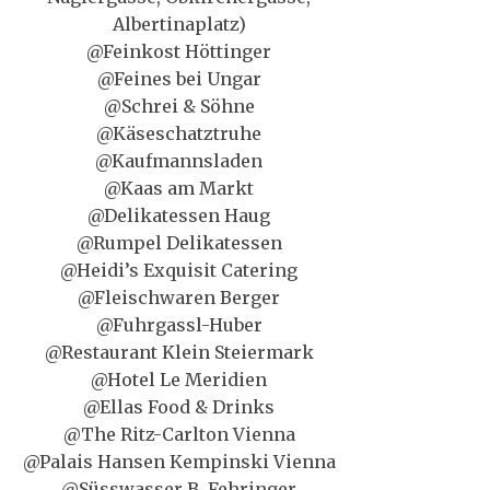
Albertinaplatz)
@Feinkost Höttinger
@Feines bei Ungar
@Schrei & Söhne
@Käseschatztruhe
@Kaufmannsladen
@Kaas am Markt
@Delikatessen Haug
@Rumpel Delikatessen
@Heidi’s Exquisit Catering
@Fleischwaren Berger
@Fuhrgassl-Huber
@Restaurant Klein Steiermark
@Hotel Le Meridien
@Ellas Food & Drinks
@The Ritz-Carlton Vienna
@Palais Hansen Kempinski Vienna
@Süsswasser B. Fehringer