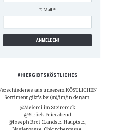
E-Mail
*
#HIERGIBTSKÖSTLICHES
Verschiedenes aus unserem KÖSTLICHEN
Sortiment gibt’s bei(m)/im/in der/am:
@Meierei im Steirereck
@Ströck Feierabend
@Joseph Brot (Landstr. Hauptstr.,
Naglergasse, Obkirchergasse,