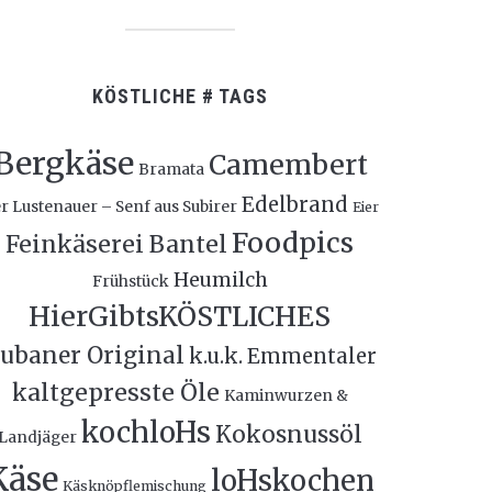
KÖSTLICHE # TAGS
Bergkäse
Camembert
Bramata
Edelbrand
r Lustenauer – Senf aus Subirer
Eier
Foodpics
Feinkäserei Bantel
Heumilch
Frühstück
HierGibtsKÖSTLICHES
ubaner Original
k.u.k. Emmentaler
kaltgepresste Öle
Kaminwurzen &
kochloHs
Kokosnussöl
Landjäger
Käse
loHskochen
Käsknöpflemischung