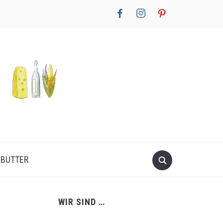
facebook
instagram
pinterest
NBUTTER
WIR SIND …