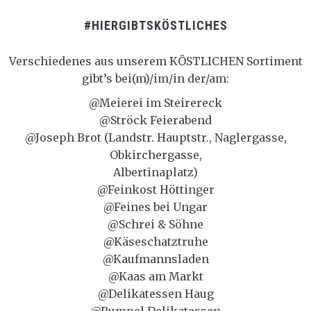
#HIERGIBTSKÖSTLICHES
Verschiedenes aus unserem KÖSTLICHEN Sortiment
gibt’s bei(m)/im/in der/am:
@Meierei im Steirereck
@Ströck Feierabend
@Joseph Brot (Landstr. Hauptstr., Naglergasse,
Obkirchergasse,
Albertinaplatz)
@Feinkost Höttinger
@Feines bei Ungar
@Schrei & Söhne
@Käseschatztruhe
@Kaufmannsladen
@Kaas am Markt
@Delikatessen Haug