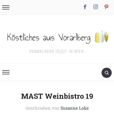
facebook
instagram
pinterest
VORARLBERG IS(S)T IN WIEN.
MAST Weinbistro 19
Geschrieben von
Susanne Lohs