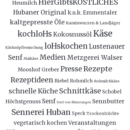
HierGibtsKÖSTLICHES
Heumilch
Hubaner Original
k.u.k. Emmentaler
kaltgepresste Öle
Kaminwurzen & Landjäger
Käse
kochloHs
Kokosnussöl
loHskochen
Lustenauer
Käsknöpflemischung
Medien
Senf
Metzgerei Walser
Maikäse
Rezepte
Presse
Mooshof Greber
Rezeptideen
Riebel
Rohmilch
Rohmilchkäse
Schnittkäse
schnelle Küche
Schobel
Senf
Sennbutter
Höchstgenuss
Senf von Blutorangen
Sennerei Huban
Speck
Trockenfrüchte
Veranstaltungen
vegetarisch kochen