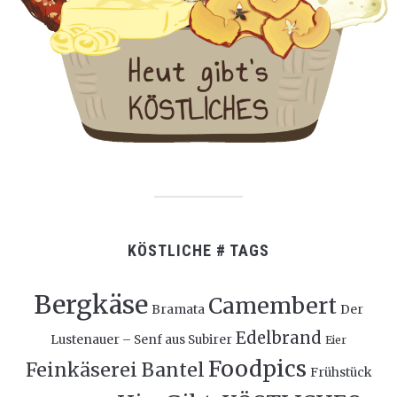
KÖSTLICHE # TAGS
Bergkäse
Camembert
Bramata
Der
Edelbrand
Lustenauer – Senf aus Subirer
Eier
Foodpics
Feinkäserei Bantel
Frühstück