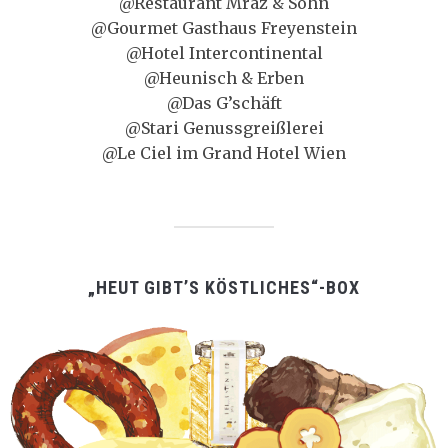
@Restaurant Mraz & Sohn
@Gourmet Gasthaus Freyenstein
@Hotel Intercontinental
@Heunisch & Erben
@Das G’schäft
@Stari Genussgreißlerei
@Le Ciel im Grand Hotel Wien
„HEUT GIBT’S KÖSTLICHES“-BOX