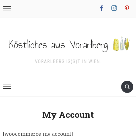
facebook
instagram
pinterest
VORARLBERG IS(S)T IN WIEN.
My Account
[woocommerce_my_account]