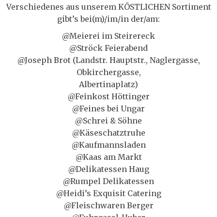
Verschiedenes aus unserem KÖSTLICHEN Sortiment
gibt’s bei(m)/im/in der/am:
@Meierei im Steirereck
@Ströck Feierabend
@Joseph Brot (Landstr. Hauptstr., Naglergasse,
Obkirchergasse,
Albertinaplatz)
@Feinkost Höttinger
@Feines bei Ungar
@Schrei & Söhne
@Käseschatztruhe
@Kaufmannsladen
@Kaas am Markt
@Delikatessen Haug
@Rumpel Delikatessen
@Heidi’s Exquisit Catering
@Fleischwaren Berger