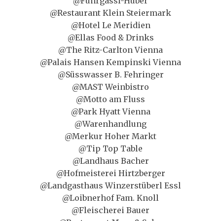
@Fuhrgassl-Huber
@Restaurant Klein Steiermark
@Hotel Le Meridien
@Ellas Food & Drinks
@The Ritz-Carlton Vienna
@Palais Hansen Kempinski Vienna
@Süsswasser B. Fehringer
@MAST Weinbistro
@Motto am Fluss
@Park Hyatt Vienna
@Warenhandlung
@Merkur Hoher Markt
@Tip Top Table
@Landhaus Bacher
@Hofmeisterei Hirtzberger
@Landgasthaus Winzerstüberl Essl
@Loibnerhof Fam. Knoll
@Fleischerei Bauer