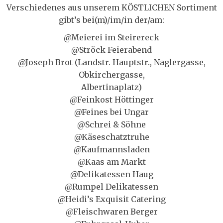
Verschiedenes aus unserem KÖSTLICHEN Sortiment
gibt’s bei(m)/im/in der/am:
@Meierei im Steirereck
@Ströck Feierabend
@Joseph Brot (Landstr. Hauptstr., Naglergasse,
Obkirchergasse,
Albertinaplatz)
@Feinkost Höttinger
@Feines bei Ungar
@Schrei & Söhne
@Käseschatztruhe
@Kaufmannsladen
@Kaas am Markt
@Delikatessen Haug
@Rumpel Delikatessen
@Heidi’s Exquisit Catering
@Fleischwaren Berger