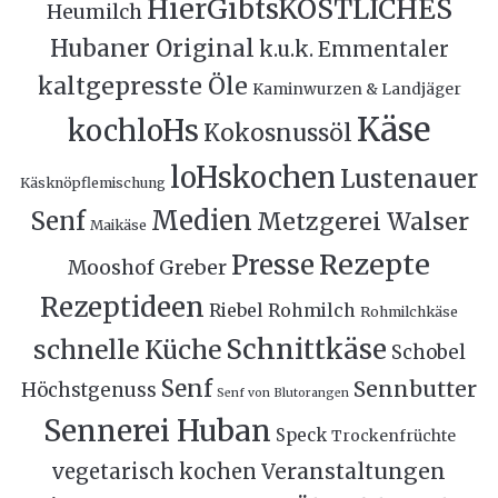
HierGibtsKÖSTLICHES
Heumilch
Hubaner Original
k.u.k. Emmentaler
kaltgepresste Öle
Kaminwurzen & Landjäger
Käse
kochloHs
Kokosnussöl
loHskochen
Lustenauer
Käsknöpflemischung
Medien
Senf
Metzgerei Walser
Maikäse
Rezepte
Presse
Mooshof Greber
Rezeptideen
Riebel
Rohmilch
Rohmilchkäse
Schnittkäse
schnelle Küche
Schobel
Senf
Sennbutter
Höchstgenuss
Senf von Blutorangen
Sennerei Huban
Speck
Trockenfrüchte
Veranstaltungen
vegetarisch kochen