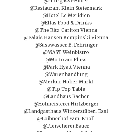
@Fuhrgassl-Huber
@Restaurant Klein Steiermark
@Hotel Le Meridien
@Ellas Food & Drinks
@The Ritz-Carlton Vienna
@Palais Hansen Kempinski Vienna
@Süsswasser B. Fehringer
@MAST Weinbistro
@Motto am Fluss
@Park Hyatt Vienna
@Warenhandlung
@Merkur Hoher Markt
@Tip Top Table
@Landhaus Bacher
@Hofmeisterei Hirtzberger
@Landgasthaus Winzerstüberl Essl
@Loibnerhof Fam. Knoll
@Fleischerei Bauer