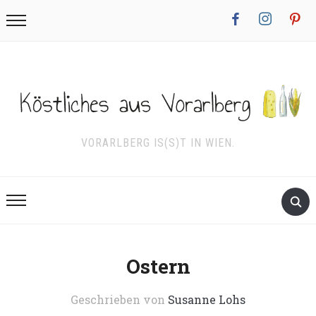
facebook
instagram
pinterest
VORARLBERG IS(S)T IN WIEN.
Ostern
Geschrieben von
Susanne Lohs