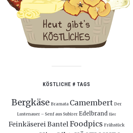
KÖSTLICHE # TAGS
Bergkäse
Camembert
Bramata
Der
Edelbrand
Lustenauer – Senf aus Subirer
Eier
Foodpics
Feinkäserei Bantel
Frühstück