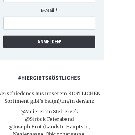
E-Mail
*
#HIERGIBTSKÖSTLICHES
Verschiedenes aus unserem KÖSTLICHEN
Sortiment gibt’s bei(m)/im/in der/am:
@Meierei im Steirereck
@Ströck Feierabend
@Joseph Brot (Landstr. Hauptstr.,
Naglergasse, Obkirchergasse,