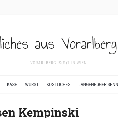
VORARLBERG IS(S)T IN WIEN.
KÄSE
WURST
KÖSTLICHES
LANGENEGGER SEN
sen Kempinski