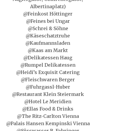
Albertinaplatz)
@Feinkost Höttinger
@Feines bei Ungar
@Schrei & Söhne
@Käseschatztruhe
@Kaufmannsladen
@Kaas am Markt
@Delikatessen Haug
@Rumpel Delikatessen
@Heidi’s Exquisit Catering
@Fleischwaren Berger
@Fuhrgassl-Huber
@Restaurant Klein Steiermark
@Hotel Le Meridien
@Ellas Food & Drinks
@The Ritz-Carlton Vienna
@Palais Hansen Kempinski Vienna
@Süsswasser B. Fehringer