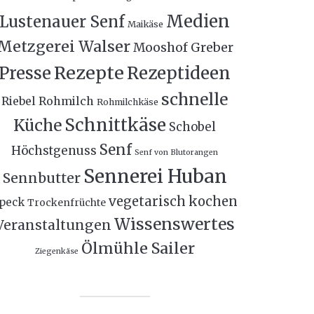
Medien
Lustenauer Senf
Maikäse
Metzgerei Walser
Mooshof Greber
Rezepte
Presse
Rezeptideen
schnelle
Riebel
Rohmilch
Rohmilchkäse
Schnittkäse
Küche
Schobel
Senf
Höchstgenuss
Senf von Blutorangen
Sennerei Huban
Sennbutter
vegetarisch kochen
peck
Trockenfrüchte
Wissenswertes
Veranstaltungen
Ölmühle Sailer
Ziegenkäse