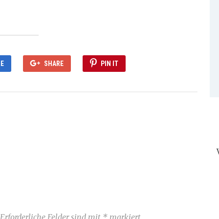
E
SHARE
PIN IT
Erforderliche Felder sind mit
*
markiert