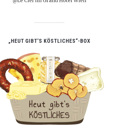
@Le Ciel im Grand Hotel Wien
„HEUT GIBT’S KÖSTLICHES“-BOX