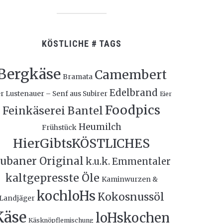
KÖSTLICHE # TAGS
Bergkäse
Camembert
Bramata
Edelbrand
r Lustenauer – Senf aus Subirer
Eier
Foodpics
Feinkäserei Bantel
Heumilch
Frühstück
HierGibtsKÖSTLICHES
ubaner Original
k.u.k. Emmentaler
kaltgepresste Öle
Kaminwurzen &
kochloHs
Kokosnussöl
Landjäger
Käse
loHskochen
Käsknöpflemischung