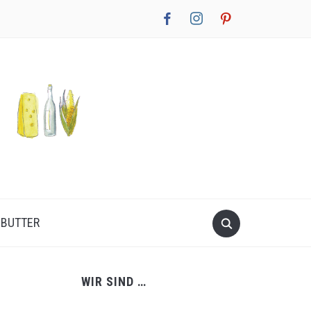
facebook
instagram
pinterest
NBUTTER
WIR SIND …