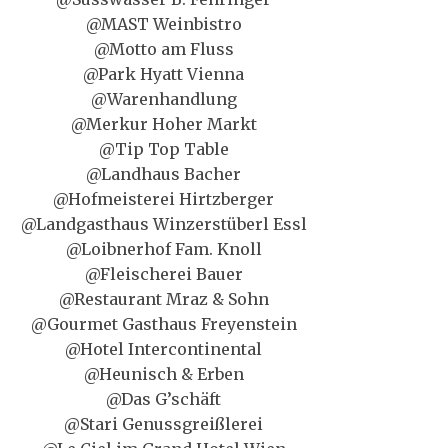
@MAST Weinbistro
@Motto am Fluss
@Park Hyatt Vienna
@Warenhandlung
@Merkur Hoher Markt
@Tip Top Table
@Landhaus Bacher
@Hofmeisterei Hirtzberger
@Landgasthaus Winzerstüberl Essl
@Loibnerhof Fam. Knoll
@Fleischerei Bauer
@Restaurant Mraz & Sohn
@Gourmet Gasthaus Freyenstein
@Hotel Intercontinental
@Heunisch & Erben
@Das G’schäft
@Stari Genussgreißlerei