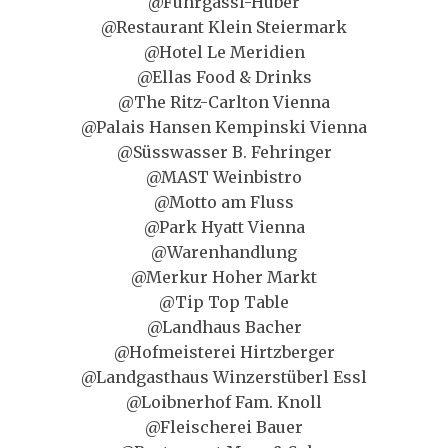
@Fuhrgassl-Huber
@Restaurant Klein Steiermark
@Hotel Le Meridien
@Ellas Food & Drinks
@The Ritz-Carlton Vienna
@Palais Hansen Kempinski Vienna
@Süsswasser B. Fehringer
@MAST Weinbistro
@Motto am Fluss
@Park Hyatt Vienna
@Warenhandlung
@Merkur Hoher Markt
@Tip Top Table
@Landhaus Bacher
@Hofmeisterei Hirtzberger
@Landgasthaus Winzerstüberl Essl
@Loibnerhof Fam. Knoll
@Fleischerei Bauer