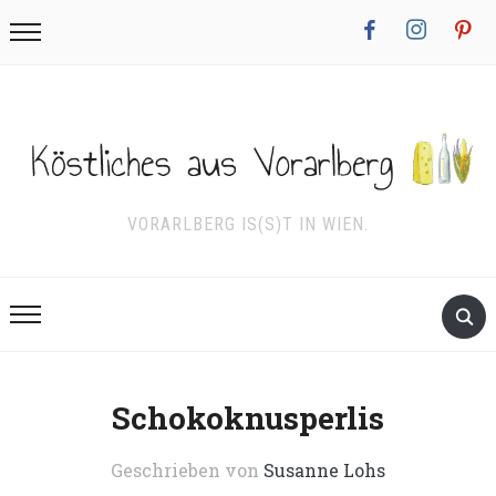
facebook
instagram
pinterest
VORARLBERG IS(S)T IN WIEN.
Schokoknusperlis
Geschrieben von
Susanne Lohs