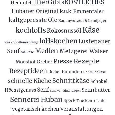
HierGibtsKÖSTLICHES
Heumilch
Hubaner Original
k.u.k. Emmentaler
kaltgepresste Öle
Kaminwurzen & Landjäger
Käse
kochloHs
Kokosnussöl
loHskochen
Lustenauer
Käsknöpflemischung
Medien
Senf
Metzgerei Walser
Maikäse
Rezepte
Presse
Mooshof Greber
Rezeptideen
Riebel
Rohmilch
Rohmilchkäse
Schnittkäse
schnelle Küche
Schobel
Senf
Sennbutter
Höchstgenuss
Senf von Blutorangen
Sennerei Huban
Speck
Trockenfrüchte
Veranstaltungen
vegetarisch kochen