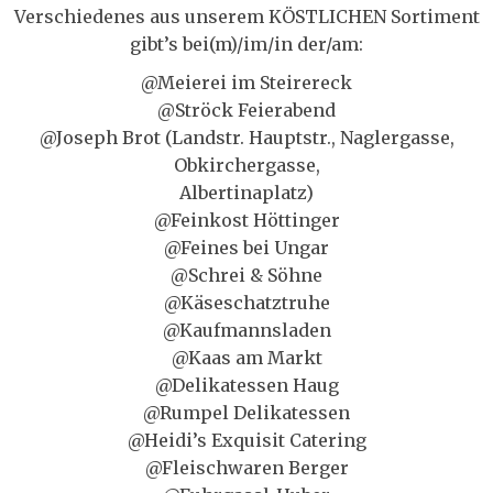
Verschiedenes aus unserem KÖSTLICHEN Sortiment
gibt’s bei(m)/im/in der/am:
@Meierei im Steirereck
@Ströck Feierabend
@Joseph Brot (Landstr. Hauptstr., Naglergasse,
Obkirchergasse,
Albertinaplatz)
@Feinkost Höttinger
@Feines bei Ungar
@Schrei & Söhne
@Käseschatztruhe
@Kaufmannsladen
@Kaas am Markt
@Delikatessen Haug
@Rumpel Delikatessen
@Heidi’s Exquisit Catering
@Fleischwaren Berger