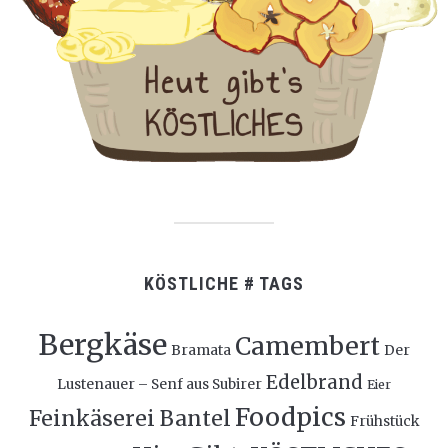
KÖSTLICHE # TAGS
Bergkäse
Camembert
Bramata
Der
Edelbrand
Lustenauer – Senf aus Subirer
Eier
Foodpics
Feinkäserei Bantel
Frühstück