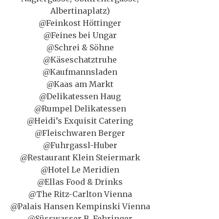
Albertinaplatz)
@Feinkost Höttinger
@Feines bei Ungar
@Schrei & Söhne
@Käseschatztruhe
@Kaufmannsladen
@Kaas am Markt
@Delikatessen Haug
@Rumpel Delikatessen
@Heidi’s Exquisit Catering
@Fleischwaren Berger
@Fuhrgassl-Huber
@Restaurant Klein Steiermark
@Hotel Le Meridien
@Ellas Food & Drinks
@The Ritz-Carlton Vienna
@Palais Hansen Kempinski Vienna
@Süsswasser B. Fehringer