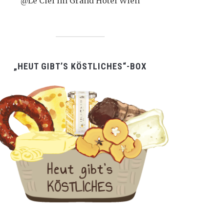
@Le Ciel im Grand Hotel Wien
„HEUT GIBT’S KÖSTLICHES“-BOX