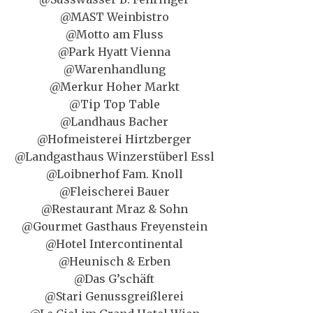
@MAST Weinbistro
@Motto am Fluss
@Park Hyatt Vienna
@Warenhandlung
@Merkur Hoher Markt
@Tip Top Table
@Landhaus Bacher
@Hofmeisterei Hirtzberger
@Landgasthaus Winzerstüberl Essl
@Loibnerhof Fam. Knoll
@Fleischerei Bauer
@Restaurant Mraz & Sohn
@Gourmet Gasthaus Freyenstein
@Hotel Intercontinental
@Heunisch & Erben
@Das G’schäft
@Stari Genussgreißlerei