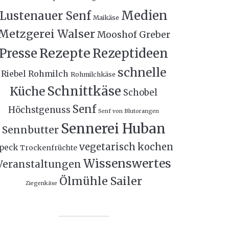
Medien
Lustenauer Senf
Maikäse
Metzgerei Walser
Mooshof Greber
Rezepte
Presse
Rezeptideen
schnelle
Riebel
Rohmilch
Rohmilchkäse
Schnittkäse
Küche
Schobel
Senf
Höchstgenuss
Senf von Blutorangen
Sennerei Huban
Sennbutter
vegetarisch kochen
peck
Trockenfrüchte
Wissenswertes
Veranstaltungen
Ölmühle Sailer
Ziegenkäse