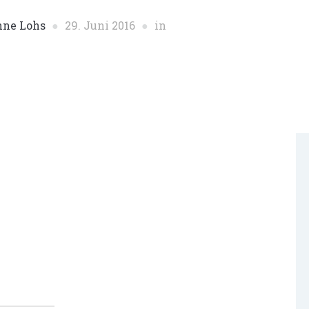
nne Lohs
29. Juni 2016
in
r