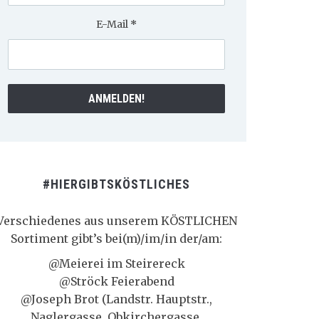
E-Mail
*
#HIERGIBTSKÖSTLICHES
Verschiedenes aus unserem KÖSTLICHEN
Sortiment gibt’s bei(m)/im/in der/am:
@Meierei im Steirereck
@Ströck Feierabend
@Joseph Brot (Landstr. Hauptstr.,
Naglergasse, Obkirchergasse,