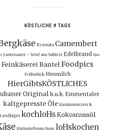
KÖSTLICHE # TAGS
Bergkäse
Camembert
Bramata
Edelbrand
r Lustenauer – Senf aus Subirer
Eier
Foodpics
Feinkäserei Bantel
Heumilch
Frühstück
HierGibtsKÖSTLICHES
ubaner Original
k.u.k. Emmentaler
kaltgepresste Öle
Kaminwurzen &
kochloHs
Kokosnussöl
Landjäger
Käse
loHskochen
Käsknöpflemischung