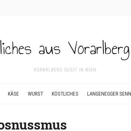
VORARLBERG IS(S)T IN WIEN.
KÄSE
WURST
KÖSTLICHES
LANGENEGGER SEN
kosnussmus