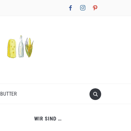
facebook
instagram
pinterest
NBUTTER
WIR SIND …