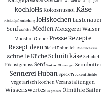
kaltgepresste Öle
Kaminwurzen & Landjäger
Käse
kochloHs
Kokosnussöl
loHskochen
Lustenauer
Käsknöpflemischung
Medien
Senf
Metzgerei Walser
Maikäse
Rezepte
Presse
Mooshof Greber
Rezeptideen
Riebel
Rohmilch
Rohmilchkäse
Schnittkäse
schnelle Küche
Schobel
Senf
Sennbutter
Höchstgenuss
Senf von Blutorangen
Sennerei Huban
Speck
Trockenfrüchte
Veranstaltungen
vegetarisch kochen
Wissenswertes
Ölmühle Sailer
Ziegenkäse