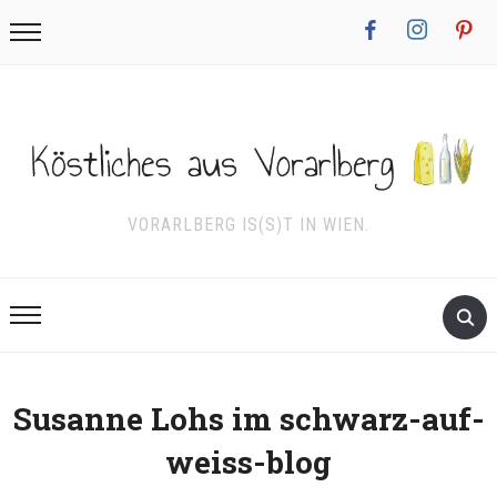
facebook
instagram
pinterest
VORARLBERG IS(S)T IN WIEN.
Susanne Lohs im schwarz-auf-
weiss-blog