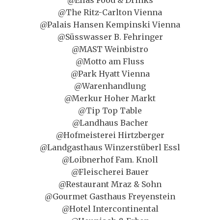
@Ellas Food & Drinks
@The Ritz-Carlton Vienna
@Palais Hansen Kempinski Vienna
@Süsswasser B. Fehringer
@MAST Weinbistro
@Motto am Fluss
@Park Hyatt Vienna
@Warenhandlung
@Merkur Hoher Markt
@Tip Top Table
@Landhaus Bacher
@Hofmeisterei Hirtzberger
@Landgasthaus Winzerstüberl Essl
@Loibnerhof Fam. Knoll
@Fleischerei Bauer
@Restaurant Mraz & Sohn
@Gourmet Gasthaus Freyenstein
@Hotel Intercontinental