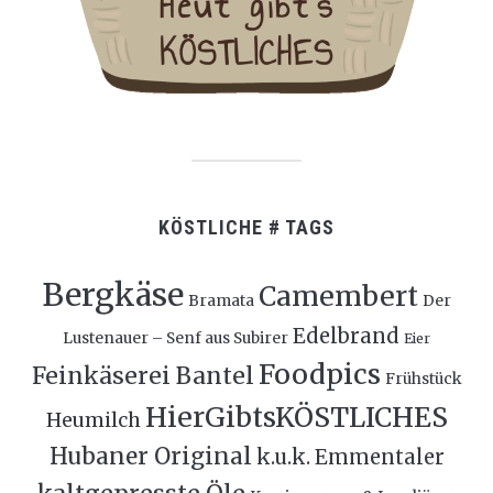
KÖSTLICHE # TAGS
Bergkäse
Camembert
Bramata
Der
Edelbrand
Lustenauer – Senf aus Subirer
Eier
Foodpics
Feinkäserei Bantel
Frühstück
HierGibtsKÖSTLICHES
Heumilch
Hubaner Original
k.u.k. Emmentaler