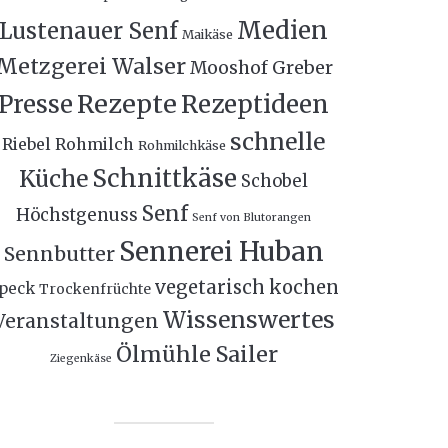
Medien
Lustenauer Senf
Maikäse
Metzgerei Walser
Mooshof Greber
Rezepte
Presse
Rezeptideen
schnelle
Riebel
Rohmilch
Rohmilchkäse
Schnittkäse
Küche
Schobel
Senf
Höchstgenuss
Senf von Blutorangen
Sennerei Huban
Sennbutter
vegetarisch kochen
peck
Trockenfrüchte
Wissenswertes
Veranstaltungen
Ölmühle Sailer
Ziegenkäse