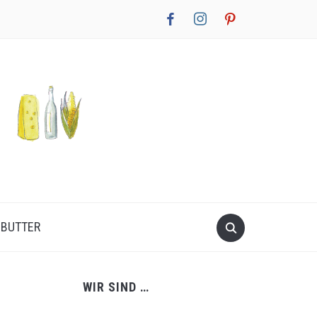
facebook
instagram
pinterest
NBUTTER
WIR SIND …