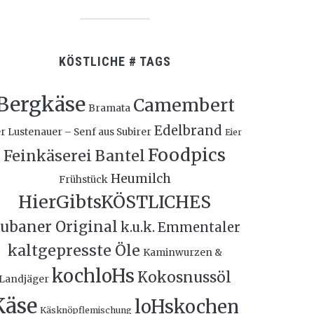
KÖSTLICHE # TAGS
Bergkäse
Camembert
Bramata
Edelbrand
r Lustenauer – Senf aus Subirer
Eier
Foodpics
Feinkäserei Bantel
Heumilch
Frühstück
HierGibtsKÖSTLICHES
ubaner Original
k.u.k. Emmentaler
kaltgepresste Öle
Kaminwurzen &
kochloHs
Kokosnussöl
Landjäger
Käse
loHskochen
Käsknöpflemischung