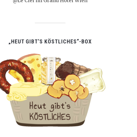
@Le Ciel im Grand Hotel Wien
„HEUT GIBT’S KÖSTLICHES“-BOX