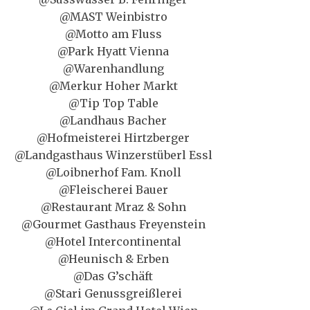
@MAST Weinbistro
@Motto am Fluss
@Park Hyatt Vienna
@Warenhandlung
@Merkur Hoher Markt
@Tip Top Table
@Landhaus Bacher
@Hofmeisterei Hirtzberger
@Landgasthaus Winzerstüberl Essl
@Loibnerhof Fam. Knoll
@Fleischerei Bauer
@Restaurant Mraz & Sohn
@Gourmet Gasthaus Freyenstein
@Hotel Intercontinental
@Heunisch & Erben
@Das G’schäft
@Stari Genussgreißlerei