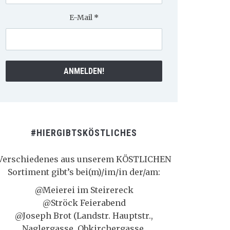
E-Mail
*
#HIERGIBTSKÖSTLICHES
Verschiedenes aus unserem KÖSTLICHEN
Sortiment gibt’s bei(m)/im/in der/am:
@Meierei im Steirereck
@Ströck Feierabend
@Joseph Brot (Landstr. Hauptstr.,
Naglergasse, Obkirchergasse,