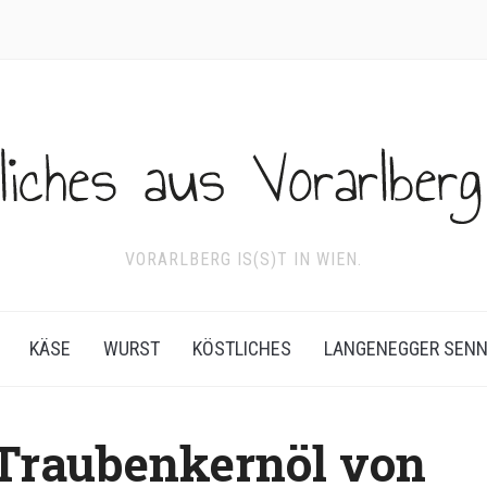
VORARLBERG IS(S)T IN WIEN.
KÄSE
WURST
KÖSTLICHES
LANGENEGGER SEN
 Traubenkernöl von