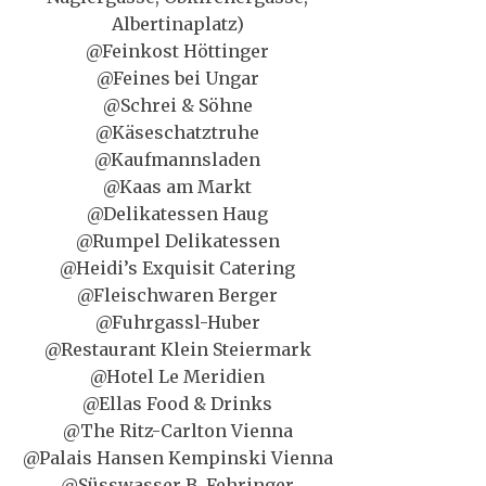
Albertinaplatz)
@Feinkost Höttinger
@Feines bei Ungar
@Schrei & Söhne
@Käseschatztruhe
@Kaufmannsladen
@Kaas am Markt
@Delikatessen Haug
@Rumpel Delikatessen
@Heidi’s Exquisit Catering
@Fleischwaren Berger
@Fuhrgassl-Huber
@Restaurant Klein Steiermark
@Hotel Le Meridien
@Ellas Food & Drinks
@The Ritz-Carlton Vienna
@Palais Hansen Kempinski Vienna
@Süsswasser B. Fehringer