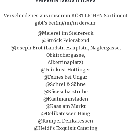
#HIERGIBTSKÖSTLICHES
Verschiedenes aus unserem KÖSTLICHEN Sortiment
gibt’s bei(m)/im/in der/am:
@Meierei im Steirereck
@Ströck Feierabend
@Joseph Brot (Landstr. Hauptstr., Naglergasse,
Obkirchergasse,
Albertinaplatz)
@Feinkost Höttinger
@Feines bei Ungar
@Schrei & Söhne
@Käseschatztruhe
@Kaufmannsladen
@Kaas am Markt
@Delikatessen Haug
@Rumpel Delikatessen
@Heidi’s Exquisit Catering