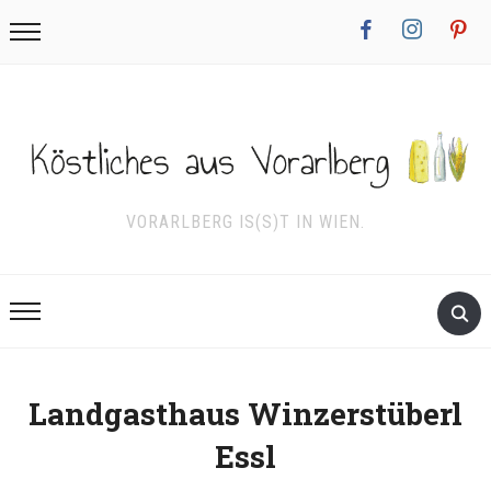
facebook
instagram
pinterest
VORARLBERG IS(S)T IN WIEN.
Landgasthaus Winzerstüberl
Essl