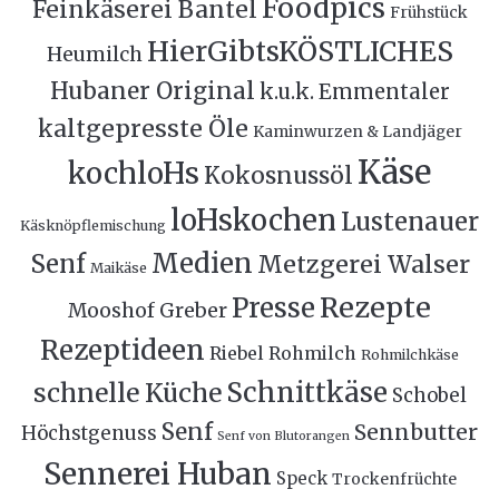
Foodpics
Feinkäserei Bantel
Frühstück
HierGibtsKÖSTLICHES
Heumilch
Hubaner Original
k.u.k. Emmentaler
kaltgepresste Öle
Kaminwurzen & Landjäger
Käse
kochloHs
Kokosnussöl
loHskochen
Lustenauer
Käsknöpflemischung
Medien
Senf
Metzgerei Walser
Maikäse
Rezepte
Presse
Mooshof Greber
Rezeptideen
Riebel
Rohmilch
Rohmilchkäse
Schnittkäse
schnelle Küche
Schobel
Senf
Sennbutter
Höchstgenuss
Senf von Blutorangen
Sennerei Huban
Speck
Trockenfrüchte