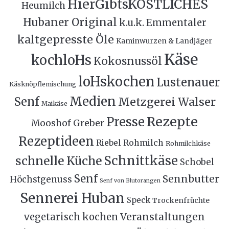
HierGibtsKÖSTLICHES
Heumilch
Hubaner Original
k.u.k. Emmentaler
kaltgepresste Öle
Kaminwurzen & Landjäger
Käse
kochloHs
Kokosnussöl
loHskochen
Lustenauer
Käsknöpflemischung
Medien
Senf
Metzgerei Walser
Maikäse
Rezepte
Presse
Mooshof Greber
Rezeptideen
Riebel
Rohmilch
Rohmilchkäse
Schnittkäse
schnelle Küche
Schobel
Senf
Sennbutter
Höchstgenuss
Senf von Blutorangen
Sennerei Huban
Speck
Trockenfrüchte
Veranstaltungen
vegetarisch kochen