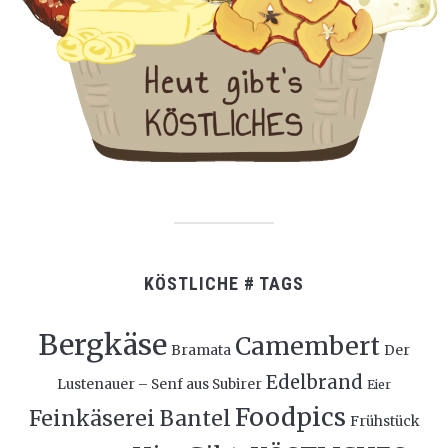
KÖSTLICHE # TAGS
Bergkäse
Camembert
Bramata
Der
Edelbrand
Lustenauer – Senf aus Subirer
Eier
Foodpics
Feinkäserei Bantel
Frühstück