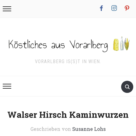
facebook
instagram
pinterest
VORARLBERG IS(S)T IN WIEN.
Walser Hirsch Kaminwurzen
Geschrieben von
Susanne Lohs