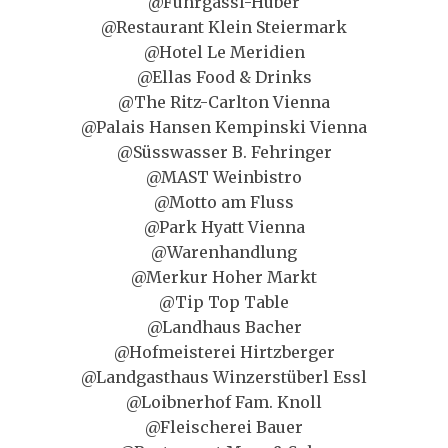
@Fuhrgassl-Huber
@Restaurant Klein Steiermark
@Hotel Le Meridien
@Ellas Food & Drinks
@The Ritz-Carlton Vienna
@Palais Hansen Kempinski Vienna
@Süsswasser B. Fehringer
@MAST Weinbistro
@Motto am Fluss
@Park Hyatt Vienna
@Warenhandlung
@Merkur Hoher Markt
@Tip Top Table
@Landhaus Bacher
@Hofmeisterei Hirtzberger
@Landgasthaus Winzerstüberl Essl
@Loibnerhof Fam. Knoll
@Fleischerei Bauer