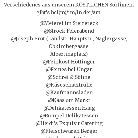
Verschiedenes aus unserem KÖSTLICHEN Sortiment
gibt’s bei(m)/im/in der/am:
@Meierei im Steirereck
@Ströck Feierabend
@Joseph Brot (Landstr. Hauptstr., Naglergasse,
Obkirchergasse,
Albertinaplatz)
@Feinkost Höttinger
@Feines bei Ungar
@Schrei & Söhne
@Käseschatztruhe
@Kaufmannsladen
@Kaas am Markt
@Delikatessen Haug
@Rumpel Delikatessen
@Heidi’s Exquisit Catering
@Fleischwaren Berger