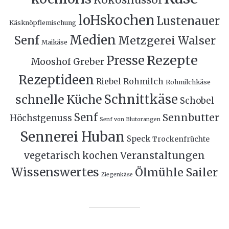
Kokosnussöl
loHskochen
Lustenauer
Käsknöpflemischung
Medien
Senf
Metzgerei Walser
Maikäse
Rezepte
Presse
Mooshof Greber
Rezeptideen
Riebel
Rohmilch
Rohmilchkäse
Schnittkäse
schnelle Küche
Schobel
Senf
Sennbutter
Höchstgenuss
Senf von Blutorangen
Sennerei Huban
Speck
Trockenfrüchte
Veranstaltungen
vegetarisch kochen
Wissenswertes
Ölmühle Sailer
Ziegenkäse