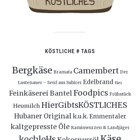
KÖSTLICHE # TAGS
Bergkäse
Camembert
Bramata
Der
Edelbrand
Lustenauer – Senf aus Subirer
Eier
Foodpics
Feinkäserei Bantel
Frühstück
HierGibtsKÖSTLICHES
Heumilch
Hubaner Original
k.u.k. Emmentaler
kaltgepresste Öle
Kaminwurzen & Landjäger
Käse
kochloHs